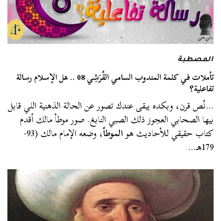
المصطبة
تأملات في كلمة المندوب السامي القُرَشِي 08 .. هل الإسلام رسالة
تفاعلية؟
…نُص قرن، وبكده يبقى عندك تصور عن الحالة الذهنية اللي قابل
بيها الصحابي العجوز ذلك الصبي النابغ. صور موطأ مالك أقدم
كتاب حقيقي للأحاديث هو
الموطأ
، وضعه الإمام مالك (93-
179هـ…