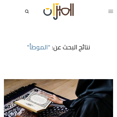
نتائج البحث عن:
"الموطأ"