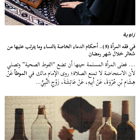
زاوية
في فقه المرأة (5).. أحكام الدماء الخاصة بالنساء وما يترتب عليها من
شعائر خلال شهر رمضان
…. فعلى المرأة المسلمة حينها أن تضع “الفوط الصحية” وتصلي
لأن الاستحاضة لا تمنع الصلاة؛ روى الإمام مالك في
الموطأ
عَنْ
هِشَامِ بْنِ عُرْوَةَ، عَنْ أَبِيهِ، عَنْ عَائِشَةَ، زَوْجِ النَّبِيِّ…