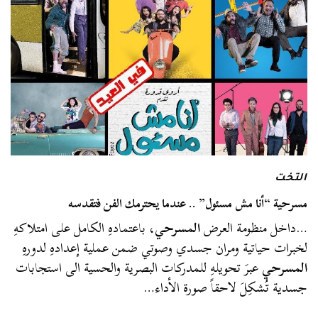
التخت
مسرحية “أنا مش مسئول” .. عندما يحترمك الفن فتقدسه
…داخل منظومة العرض
المسرحي
، باعتمادهِ الكامل على امتلاكهِ
لخبرات حياتية ومران جسدي وصوتي ضمن عملية إعدادهِ لدورهِ
المسرحي
عبرَ تحويلهِ للمدركات البصرية والحسية الى استجابات
جسدية تُشكِلَ لاحقاً صورة الأداء…