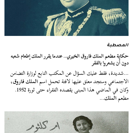
المصطبة
حكاية مطعم الملك فاروق الخيري.. عندما يقرر الملك إطعام شعبه
دون أن يشعروا بالفقر
…شديدة، فقط عليك السؤال عن المكتب التابع لوزارة التضامن
الاجتماعي وستجد معلق عليها لافتة تحمل اسم
الملك فاروق
،
وكان في الماضي هذا المبنى يقصده الفقراء حتى ثورة 1952.
مطعم
الملك
…