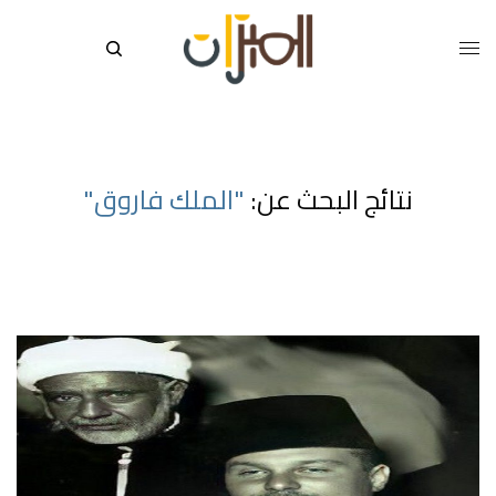
نتائج البحث عن:
"الملك فاروق"