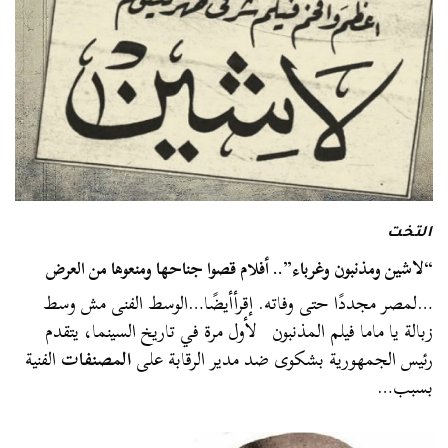
التخت
“لاشين ومذنبون وغرباء”.. أفلام قصوا جناحها ومنعوها من العرض
…لمصر مجددًا حتى وفاته. إقرأأيضًا…الوسط الفنى مش وسط
زبالة يا ماما فيلم المذنبون لأول مرة في تاريخ السينما، يتقدم
رئيس الجمهورية بشكوى ضد مدير الرقابة على
المصنفات
الفنية
بسبب…