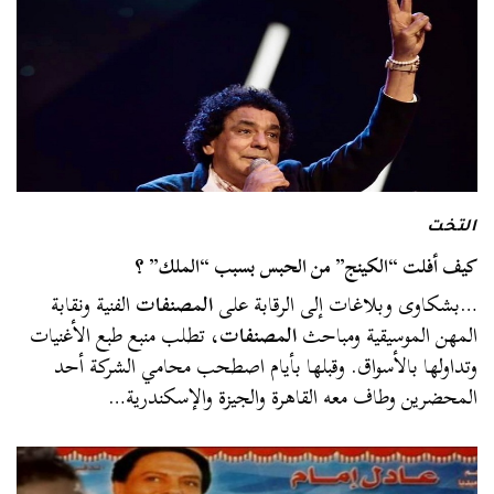
التخت
كيف أفلت “الكينج” من الحبس بسبب “الملك” ؟
…بشكاوى وبلاغات إلى الرقابة على
المصنفات
الفنية ونقابة
المهن الموسيقية ومباحث
المصنفات
، تطلب منبع طبع الأغنيات
وتداولها بالأسواق. وقبلها بأيام اصطحب محامي الشركة أحد
المحضرين وطاف معه القاهرة والجيزة والإسكندرية…