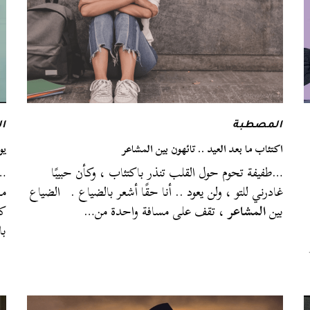
المصطبة
ا
اكتئاب ما بعد العيد .. تائهون بين المشاعر
يو
…طفيفة تحوم حول القلب تنذر باكتئاب ، وكأن حبيبًا
…ت
غادرني للتو ، ولن يعود .. أنا حقًا أشعر بالضياع . الضياع
مه
بين
المشاعر
، تقف على مسافة واحدة من…
كي
با