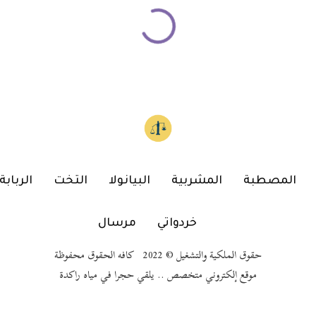
زاوية
ا
رومانسية الشيخ علي جمعة بين سخرية الإعلام و حقيقة الدين
تخ
له
«بلاش بخل في
المشاعر
، وقول لزوجتك بحبك 5 مرات
…ف
في اليوم علشان منوصلش للطلاق» تصريحات نُشرت على
ال
لسان مفتي الجمهورية الأسبق الشيخ علي جمعة، وجعلتها
وي
الصحف المصرية مادة لتندر…
ال