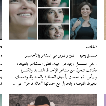
التخت
ا
مسلسل وجوه .. التنوع والتلوين في المشاعر والأحاسيس
دع
…في مسلسل وجوه من حيث تطور
المشاعر
وتغيرها،
…ع
فكانت تتحول من مشاعر الإحباط الشديد والكسرة
حز
واليأس، ثم تمسك بأحبال المعافرة والمحاولة وتتمسك
يس
بخيوط الفرصة، وتحاول مع حماتها “هالة فاخر” التي…
تس