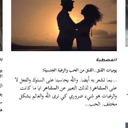
المصطبة
ال
يوميات القلق..القلق من الحب والرغبة الجنسية!
بو
ال
…بما تشعر به أيضا. والله يحاسبنا على السلوك والفعل لا
ال
على
المشاعر
؛ لذلك التعبير عن
المشاعر
ايا ما كانت
يص
والرغبات هو شيء ضروري كي نرى الله والعالم بشكل
سو
مختلف. الحب…
هو