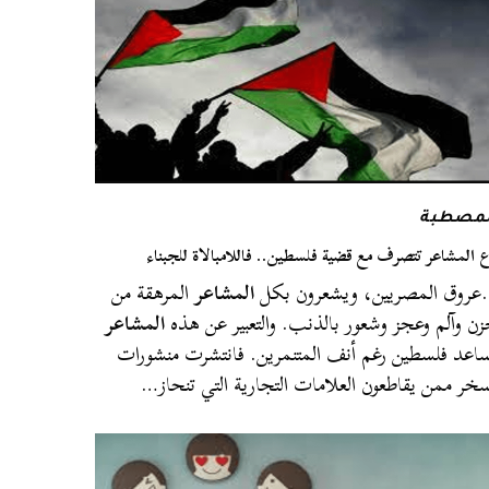
لمصطبة
 المشاعر تتصرف مع قضية فلسطين.. فاللامبالاة للجبناء
روق المصريين، ويشعرون بكل
المشاعر
المرهقة من
ن وآلم وعجز وشعور بالذنب. والتعبير عن هذه
المشاعر
اعد فلسطين رغم أنف المتنمرين. فانتشرت منشورات
خر ممن يقاطعون العلامات التجارية التي تنحاز…