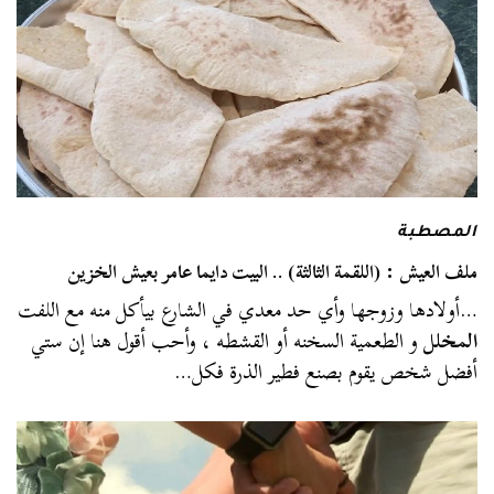
المصطبة
ملف العيش : (اللقمة الثالثة) .. البيت دايما عامر بعيش الخزين
…أولادها وزوجها وأي حد معدي في الشارع بيأكل منه مع اللفت
المخلل
و الطعمية السخنه أو القشطه ، وأحب أقول هنا إن ستي
أفضل شخص يقوم بصنع فطير الذرة فكل…