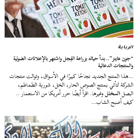
الربابة
“جون هاينز”.. بدأ حياته بزراعة الفِجل واشتهر بالإعلانات الضوئية
والمنتجات الدعائية
…هذا المنتج الجديد نجاحًا كبيرًا في الأسواق، وتوالت منتجات
الشركة لتأتي بمنتج الصوص الحار، الخل، شوربة الطماطم،
البصل
المخلل
وغيرها. اقرأ أيضًا حرر أمريكا من الاستعمار ..
كيف أصبح الشاب…