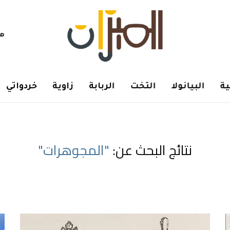
هم
ة
البيانولا
التخت
الربابة
زاوية
خردواتي
نتائج البحث عن:
"المجوهرات"