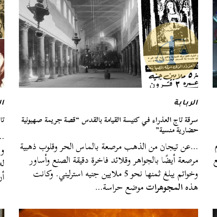
الربابة
ال
سرقة تاج العذراء في كنيسة القيامة بالقدس “قصة جريمة صهيونية
تا
حضارية منسية”
م
…عن تيجان من الذهب مرصعة بالماس الحر وقلوب ذهبية
وز
قع
مرصعة أيضًا بالجواهر وقلائد فاخرة دقيقة الصنع وأساور
له
وخواتم يبلغ ثمنها نحو 5 ملايين جنيه استرليني. وكانت
أ
هذه
المجوهرات
موضع حراسة…