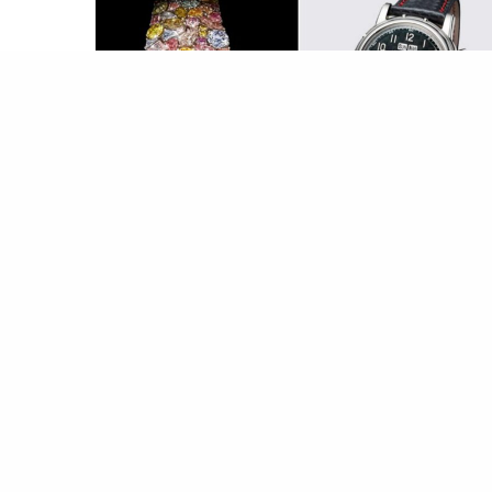
لمشربية
بالصور تعرف على أغلى 5 ساعات في العالم .. كان مالها الكاسيو
اعت زمان
ولار. . ألحمدلله إني ما عنديش ساعة ومش بلبسهم.
 كنت من هواة
المجوهرات
فأنا برشح لك تتعرف على
أغلى 5 قطع مجوهرات في العالم . المصدر إقرأ أيضاً
وف…