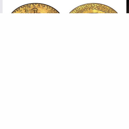
المشربية
ا
“النسر المزدوج”.. العملة الذهبية التي كانت تحبس مالكها!
بت
…من تلك العملات الذهبية من بائع
المجوهرات
…د
الأمريكي، ثم قدم طلب لخزينة الحكومة الأمريكية
لو
لتصديرها إلى مصر بطريقة شرعية، وفي حين كان يجب
رفض ذلك الطلب والرد عليه بأنه غير…
ش