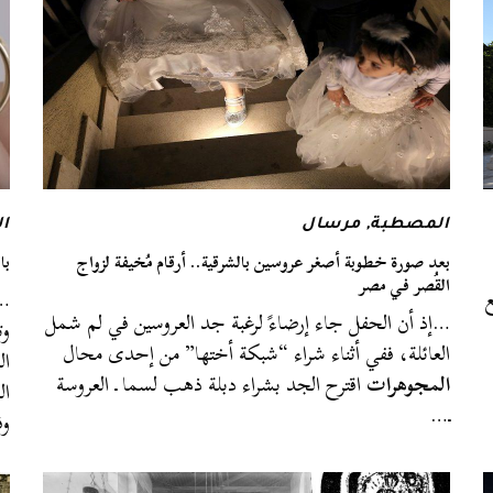
المصطبة
,
مرسال
ال
بعد صورة خطوبة أصغر عروسين بالشرقية.. أرقام مُخيفة لزواج
بال
القُصر في مصر
…إذ أن الحفل جاء إرضاءً لرغبة جد العروسين في لم شمل
وت
العائلة، ففي أثناء شراء “شبكة أختها” من إحدى محال
ال
المجوهرات
اقترح الجد بشراء دبلة ذهب لسما ـ العروسة
ـ…
و