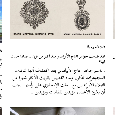
المشربية
ا
ن
لقد ضاعت جواهر التاج الأيرلندي منذ أكثر من قرن .. فماذا حدث
ال
لها؟
أن
…اسم جواهر التاج الأيرلندي بعد اكتشاف أنها سُرقت.
…ل
المجوهرات
تتكون وسام القديس باتريك الأكثر شهرة من
را
النبلاء الأيرلنديين مع الملك الإنجليزي على رأسها. يجب
أن يكون الأعضاء مؤيدين للنقابات ومؤيدين…
را