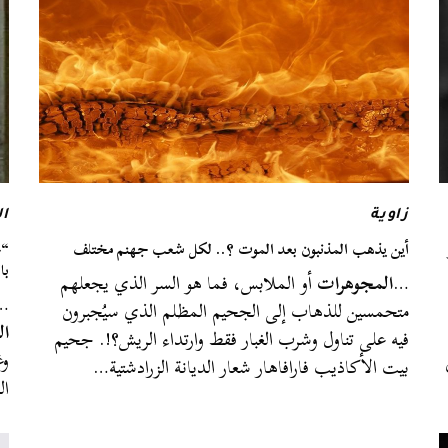
زاوية
ا
أين يذهب المذنبون بعد الموت ؟.. لكل شعب جهنم مختلف
“غ
با
…
المجوهرات
أو الملابس، فما هو السر الذي يجعلهم
…ث
متحمسين للذهاب إلى الجحيم المظلم الذي سيُجبرون
ال
فيه على تناول وشرب الغبار فقط وارتداء الريش؟!. جحيم
وغ
بيت الأكاذيب فارافاهار شعار الديانة الزرادشتية…
ال