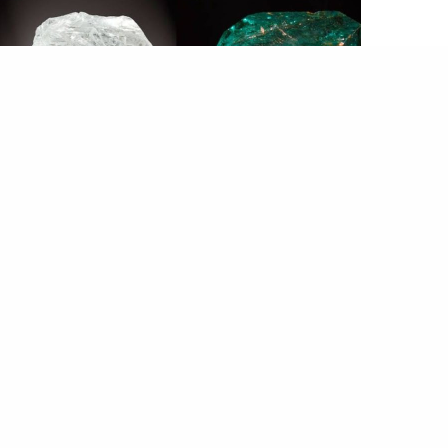
المصطبة
أسرار الأحجار الكريمة.. وخصائصها الروحانية والعلاجية المذهلة
…في صناعة
المجوهرات
، العنصر الطبيعي المكون له هو
الكربون، ومعظم الألماس يكون أصفر اللون، ومنه ألوان
أخرى مثل الأحمر والبنفسجي والوردي والأخضر ولكنهم
نادرون للغاية، ويباعوا بأسعار باهظة، ويحوي الألماس…