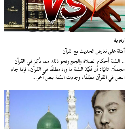
زاوية
أمثلة على تعارض الحديث مع القرآن
…السُنة أحكام الصلاة والحِج ونحو ذلك مما ذُكِرَ في
القرآن
مجملًا. ثانيًا: أن تُقَيِّدَ السُنة ما ورد مطلقًا في
القرآن
، فإذا جاء
النص في
القرآن
مطلقًا، وجاءت السُنة بنص آخر…