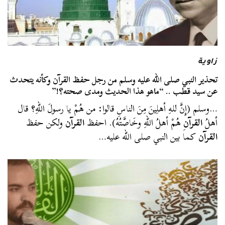
زاوية
تحذير النبي صلى الله عليه وسلم من رجل حفظ القرآن وكأنه يتحدث
عن سيد قطب .. “ماهو هذا الحديث ومدى صحته؟!”
…وسلم (إِنَّ للهِ أهلِينَ مِنَ الناسِ قالوا: من هُمْ يا رسولَ اللهِ؟ قال
أهلُ
القرآن
ِ هُمْ أهلُ اللهِ وخَاصَّتُهُ). احفظ
القرآن
ولكن حفظ
القرآن
كما بين النبي صلى الله عليه…