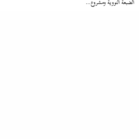
الضبعة النووية ومشروع…
الربابة
مصر خلال أول يوم في الحرب العالمية الثانية .. قاتل ياسين عشيق بهية
له أدوار
…البلاد المصرية بناءا على تعليمات وصلتهم من قنصلهم. من
أخبار هزيمة الألمان في
العلمين
كذلك أنهت السلطات