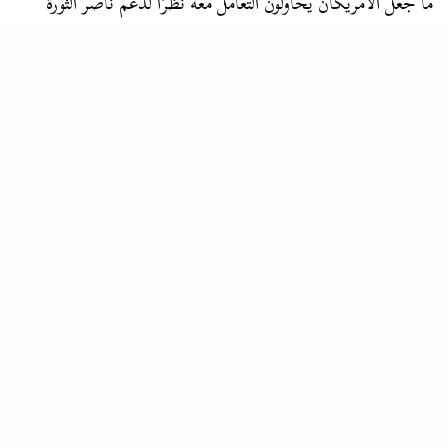
ما جعل الأمريكان يحاولون التعامل معه نظرًا لدعم ناصر الثورة
الجزائرية…
التخت
قناة الجزيرة وفيلم السرب .. تفنيد ما قالته الفضائية القطرية والرد عليه
…كان موضوعه حول بطولات المقاومة الشعبية فقط لا غير، دون
التطرق إلى القوات المسلحة إذ كان دورها في
العدوان الثلاثي