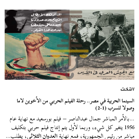
التخت
السينما الحربية في مصر.. رحلة الفيلم الحربي من الأخوين لاما
وصولا للسرب (1-2)
…بالأمر المباشر جمال عبدالناصر – فيلم بورسعيد مع نهاية عام
1956 يتغير كل شيء، وربما لأول يتم إنتاج فيلم حربي بتكليف
مباشر من رئيس الجمهورية، فمع نهاية
العدوان الثلاثي
، يطلب…