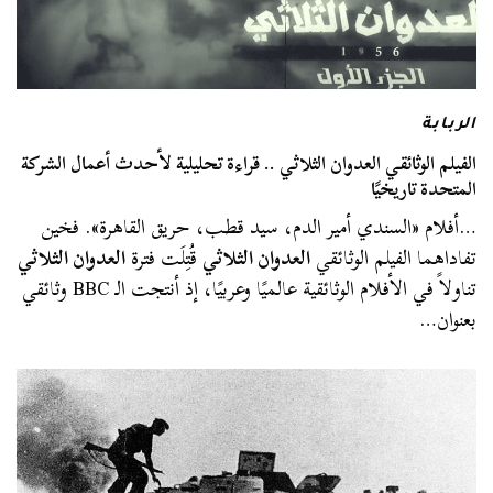
الربابة
الفيلم الوثائقي العدوان الثلاثي .. قراءة تحليلية لأحدث أعمال الشركة
المتحدة تاريخيًا
…أفلام «السندي أمير الدم، سيد قطب، حريق القاهرة». فخين
تفاداهما الفيلم الوثائقي
العدوان الثلاثي
قُتِلَت فترة
العدوان الثلاثي
تناولاً في الأفلام الوثائقية عالميًا وعربيًا، إذ أنتجت الـ BBC وثائقي
بعنوان…