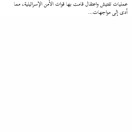
عمليات تفتيش واعتقال قامت بها قوات الأمن الإسرائيلية، مما
أدى إلى مواجهات…
المشربية
الجدران العازلة .. عندما تنتهي حلول العقل واللسان تظهر الحواجز
الأسمنتية لفض النزاع
…جدار عازل مُمتد على طول الخط الأخضر مع
الضفة الغربية
،