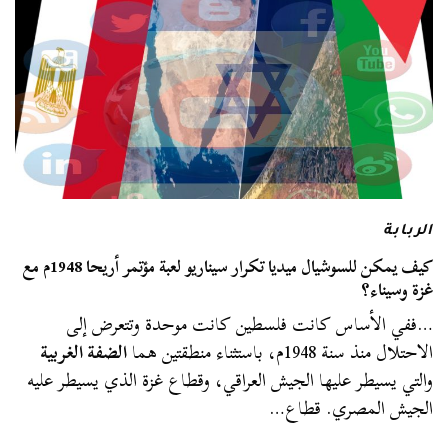
الربابة
كيف يمكن للسوشيال ميديا تكرار سيناريو لعبة مؤتمر أريحا 1948م مع
غزة وسيناء؟
…ففي الأساس كانت فلسطين كانت موحدة وتتعرض إلى
الاحتلال منذ سنة 1948م، باستثناء منطقتين هما
الضفة الغربية
والتي يسيطر عليها الجيش العراقي، وقطاع غزة الذي يسيطر عليه
الجيش المصري. قطاع…