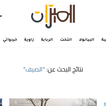
هم
ة
البيانولا
التخت
الربابة
زاوية
خردواتي
نتائج البحث عن:
"الصيف"