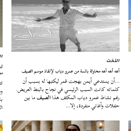
ال
التخت
ثن
أهه أهه أهه محاولة بائسة من عمرو دياب لإنقاذ موسم الصيف
مح
…أن يستدعي أيمن بهجت قمر ليكتبها له بسبب أن
تت
كلماته كانت السبب الرئيسي في نجاح بالبنط العريض.
وذ
رغم نشاط عمرو دياب المكثف هذا
الصيف
ما بين
با
حفلات وأغاني منفردة، إلا…
ال