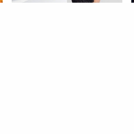
المصطبة
ا
ملابس مبردة ومكيف بحجم اليد.. كيف حول الإنسان الخيال إلى
ال
واقع؟
…أ
في ظل الارتفاع الشديد لـ درجات الحرارة، وعدم قدرة
ا
البعض عن الخروج من المنزل في الصباح، نجح العقل في
أك
أن يخترع أشياء كنا نتخيل تواجدها معانا لنواجه بها حر
ال
الصيف
،…