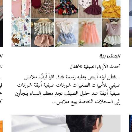
المشربية
ا
أحدث الأزياء الصيفية للأطفال
نا
…قطن لونه أبيض وعليه رسمة فتاة. اقرأ أيضًا ملابس
…ا
صيفي للأميرات الصغيرات شورتات صيفية أنيقة شورتات
في
صيفية أنيقة عند حلول
الصيف
نجد معظم النساء يلجأون
خل
إلى المحلات الخاصة ببيع ملابس…
كو