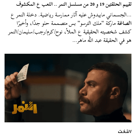
تقييم الحلقتين 19 و 20 من مسلسل النمر .. اللعب ع المكشوف
…الجسماني مايبدوش عليه آثار ممارسة رياضية. دخلة النمر ع
الصاغة
ماركة “ملك الترسو” بس متصممة حلو جدًا، وأخيرًا
كشف شخصيته الحقيقية ع الملأ، نوح/كرم/رجب/سليمان/النمر
هو في الحقيقة عبد الله ماهر…
التخت