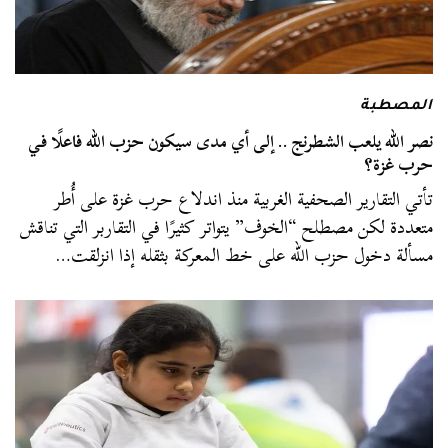
المصطبة
نصر الله يلعب الشطرنج .. إلى أي مدى سيكون حزب الله فاعلًا في
حرب غزة؟
تأتي التقارير الصحفية الغربية منذ اندلاع حرب غزة على أُطر
متعددة لكن مصطلح “الخوف” يتواتر كثيرًا في التقاربر التي تناقش
مسألة دخول حزب الله على خط المعركة بثقله إذا انزلقت…