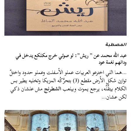
المصطبة
عبد الله محمد عن ” ريش”: لو صوتي خرج مكلكع يدخل في
ودانهم نغمة عود
…هما اللي اخترعو العربيات عملو الأسفلت وعملو حدود واختلّ
توازن شكل الأرض مقطع (3) بتحرَّكُه المزيكا وتخليه يطير بس
الكلام بيتقِّلُه، يرجع يموت وبيلعب
الشطرنج
مش علشان ذكي
لكن عشان…