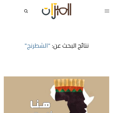
نتائج البحث عن:
"الشطرنج"