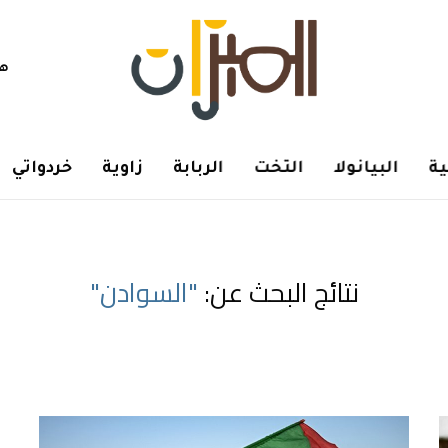
هم
ة
البيانولا
التخت
الربابة
زاوية
خردواتي
نتائج البحث عن:
"السوادن"