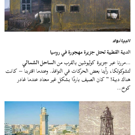
البيانولا
الدببة القطبية تحتل جزيرة مهجورة في روسيا
…مررنا عبر جزيرة كوليوشين بالقرب من
الساحل الشمالي
لتشوكوتكا، رأينا بعض الحركات في النوافذ. وعندما اقتربنا – كانت
هناك دببة! ” كان الصيف باردًا بشكل غير معتاد عندما غادر
كوخ…