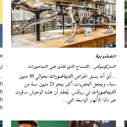
المشربية
ا
الساركوسوكس ..التمساح الذي تغذى على الديناصورات
تر
…أي أنه يسبق انقراض
الديناصورات
بحوالي 50 مليون
…ج
سنة، ويجعل الحفريات أكبر بنحو 23 مليون سنة من
ال
الديناصورات
تي ريكس. يُعتقد أن هذه الوحوش سافرت
ال
عبر دلتا الأنهار الواسعة التي…
ال
ال