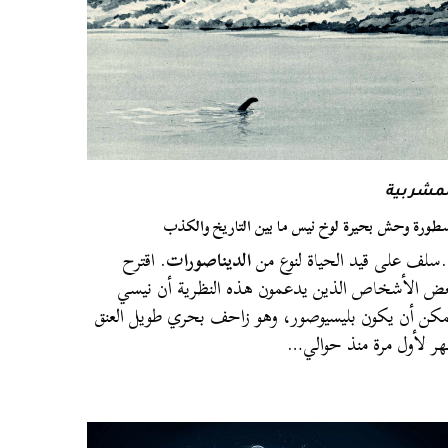
لمشربية
طورة وحش بحيرة لوخ نيس ما بين التاريخ والكذب
لف على قيد الحياة لنوع من
الديناصورات
. اقترح
ض الأشخاص الذين يدعمون هذه النظرية أن نيسي
كن أن يكون بليسيوصور، وهو زاحف بحري طويل العنق
ر لأول مرة منذ حوالي…