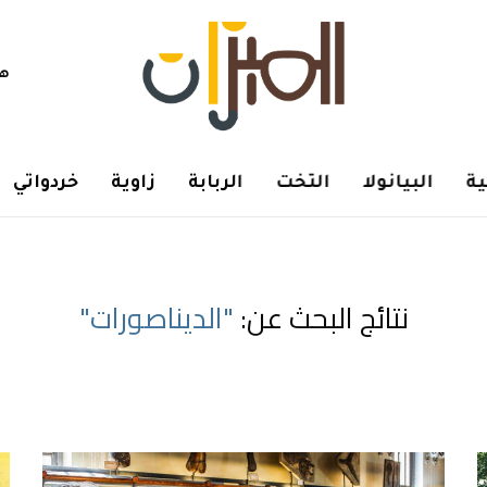
هم
ة
البيانولا
التخت
الربابة
زاوية
خردواتي
نتائج البحث عن:
"الديناصورات"