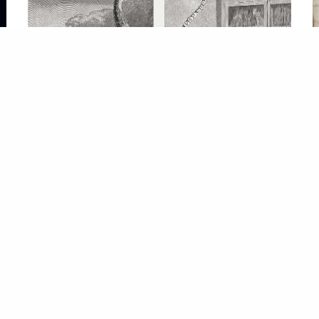
المشربية
ال
تاريخ طائر الفيل القديم وكيف قد يكون البشر قد دفعوه إلى
ال
الانقراض
…أ
…الطائر الرقيق الذي لا يطير. لكن هل يمكن فعل الشيء
ال
نفسه هنا؟ هذا ممكن…هناك حدود، بالطبع، لتكنولوجيا
لق
إزالة الانقراض. الحيوانات التي ماتت منذ ملايين السنين –
ال
مثل
الديناصورات
، على سبيل…