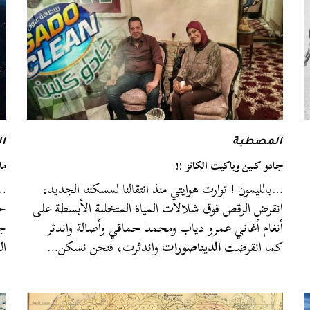
المصطبة
ا
جادو كلين وباكيت الكانز !!
ما
…بالليمون ! توارت هوايتي منذ انتقالنا لمسكننا الجديد،
…ع
انقرض الرقص فوق شلالات المياة المتخللة الأبسطة على
حد
أنغام أغاني عمرو دياب ومحمد حماقي وأصالة واندثر
ج
كما انقرضت
الديناصورات
واندثرت، فنحن نسكن…
ال