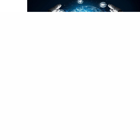
بيانولا
,
خردواتي
ذكاء الاصطناعي هل سيسيطر علينا أم العكس؟
قوى المخلوقات أو أسرعها أو أكبرها – فقد كانت
ديناصورات
كذلك – ولكن لأننا أذكى مخلوقات الله.
د بدأنا مؤخرًا في تطوير أداة جديدة يمكنها التأثير على
ثقافة البشرية، وهي…