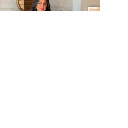
التخت
إلى إسراء سيف.. ليه عيب استخدام آيات ربنا في حوار حول
المؤخرة؟!
…الزميلة لصالح تصريح عبثي عن حرب الإنسان ضد
الديناصورات
. فوتت الزميلة تصريحات جريئة تدافع عن
حق المرأة وتعلي من شأن الفن وتضع الأراء الدينية في
موقعها المناسب، كوجهة نظر…