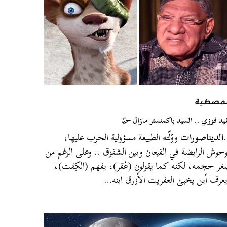
لمصطبة
يد فوزي .. السيد باكمنستر مازال حيًا
الديناصورات
ووّلّته الطبيعة مسؤولية الحرب عليها،
وحوش الرابضة في القيعان وبين الشقوق .. وعلى الرغم من
ر حجمه، لكنه كما يقولون (عُقر)، يفهم (الكِفت)،
عرف أين يخبئ العفريت الأزرق ابنه…