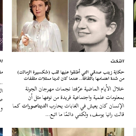
التخت
ا
حكاية زينب صدقي التي أطلقوا عليها لقب (شكسبيرة الزمالك)
مف
من شدة اهتمامها بالثقافة.. عندما كان لدينا ممثلات مثقفات
…
خلال الأيام الماضية عرّفتنا نجمات مهرجان الجونة
ال
بمعلومات علمية واجتماعية فريدة من نوعها مثل أن
صغ
الإنسان كان يعيش في الغابات يحارب
الديناصورات
كما
وي
قالت رانيا يوسف، ولكنني دائمًا ما اتبع…