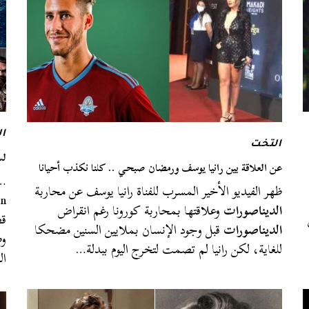
ا
التخت
لسهرات
عن العلاقة بين رانيا يوسف ورمضان صبحي .. كلنا نكذب أحيانا
ظهر الفيديو الأخير المسرب للفناة رانيا يوسف عن محاربة
الديناصورات
وعلاقتها بمحاربة كورونا رغم انقراض
قص
الديناصورات
قبل وجود الإنسان بملايين السنين مضحكا
وط
للغاية، لكن رانيا لم تصمت لتخرج اليوم ببدلة…
ال