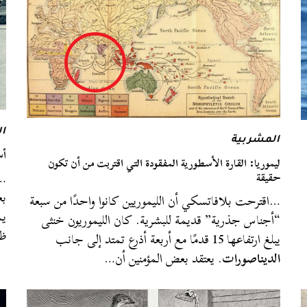
ا
المشربية
أس
ليموريا: القارة الأسطورية المفقودة التي اقتربت من أن تكون
…س
حقيقة
بع
…اقترحت بلافاتسكي أن الليموريين كانوا واحدًا من سبعة
يم
“أجناس جذرية” قديمة للبشرية. كان الليموريون خنثى
ظه
يبلغ ارتفاعها 15 قدمًا مع أربعة أذرع تمتد إلى جانب
الديناصورات
. يعتقد بعض المؤمنين أن…