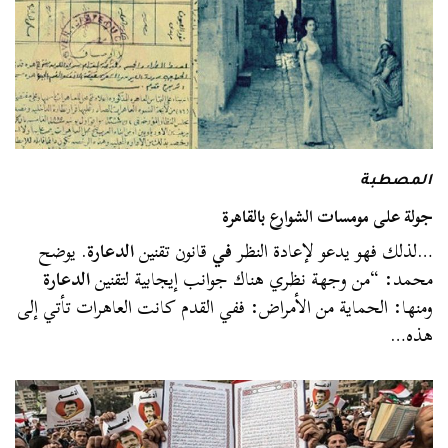
المصطبة
جولة على مومسات الشوارع بالقاهرة
…لذلك فهو يدعو لإعادة النظر
في
قانون تقنين
الدعارة
. يوضح
محمد: “من وجهة نظري هناك جوانب إيجابية لتقنين
الدعارة
ومنها: الحماية من الأمراض: ففي القدم كانت العاهرات تأتي إلى
هذه…