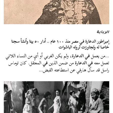
الربابة
إمبراطور الدعارة في مصر منذ ١٠٠ عام .. أدار ٥٠ بيتا وأنشأ سجنا
خاصا له وتجاوزت ثروته الباشوات
…من يعمل
في الدعارة
، ولم يكن الغربي أو أيٍ من النساء اللاتي
تعمل معه
في الدعارة
من ضمن الذين
في
المعتقل. كان توماس
راسل قد سأل هارفي عن استطاعته القبض…