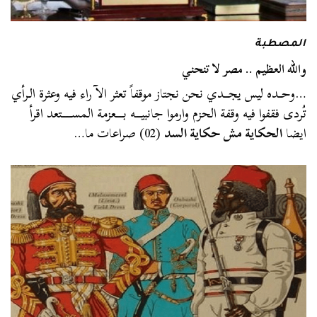
المصطبة
والله العظيم .. مصر لا تنحني
…وحــده ليس يجـــدي نحن نجتاز موقفاً تعثر الآ راء فيه وعثرة الـرأي
تُردى فقفوا فيه وقفة الحزم وارموا جانبيــــه بـــــعزمة المســـــــتعد اقرأ
ايضا
الحكاية مش حكاية السد
(02) صراعات ما…