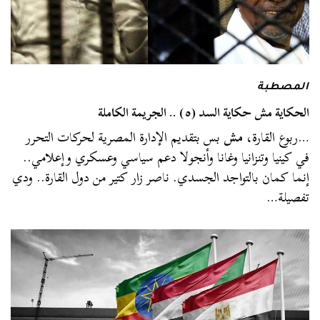
المصطبة
الحكاية مش حكاية السد (٥) .. الجريمة الكاملة
…ربوع القارة،
مش
بس بتقديم الإدارة المصرية لحركات التحرر
في كينيا وتنزانيا وغانا وأنجولا دعم سياسي وعسكري وإعلامي..
إنما كمان بالتواجد الجسدي. ناصر زار كتير من دول القارة.. ودي
تفصيلة…