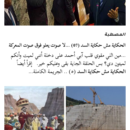
المصطبة
الحكاية مش حكاية السد (07) …لا صوت يعلو فوق صوت المعركة
…مين اللي مقوي قلب آبي أحمد على دخلة أنني لميت وأنكم
لميتون دي؟ بس الحلقة الجاية بقى وعليكم خير. إقرأ أيضاً
الحكاية مش حكاية السد
(٥) .. الجريمة الكاملة…