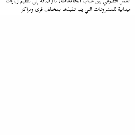
العمل التطوعي بين شباب
الجامعات
، بالإضافة إلى تنظيم زيارات
ميدانية للمشروعات التي يتم تنفيذها بمختلف قرى ومراكز
الجمهورية بجانب منحهم فرصة للتطوع…
مرسال
“ضمن مبادرة تكافؤ” التحالف الوطنى يقدم منحا دراسية لطلاب
الجامعات التكنولوجية