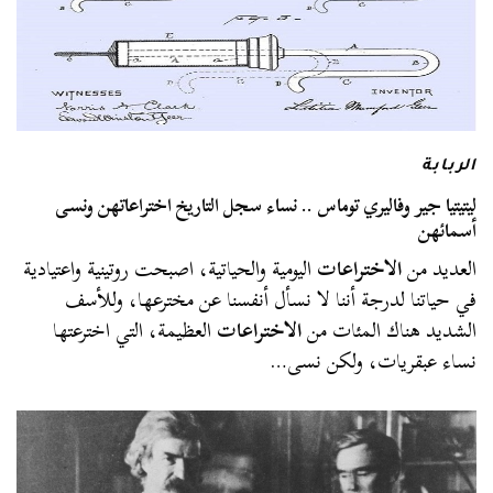
الربابة
ليتيتيا جير وفاليري توماس .. نساء سجل التاريخ اختراعاتهن ونسى
أسمائهن
العديد من
الاختراعات
اليومية والحياتية، اصبحت روتينية واعتيادية
في حياتنا لدرجة أننا لا نسأل أنفسنا عن مخترعها، وللأسف
الشديد هناك المئات من
الاختراعات
العظيمة، التي اخترعتها
نساء عبقريات، ولكن نسى…