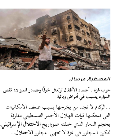
المصطبة
,
مرسال
حرب غزة.. أجساد الأطفال ترتعش خوفًا ومصادر للميزان: نقص
الموارد يتسبب في أمراض وبائية
…الركام لا تجد من يخرجها بسبب ضعف الامكانيات
التي تمتكلها قوات الهلال الأحمر الفلسطيني مقارنة
بحجم الدمار الذي خلفته صوراريخ
الاحتلال الإسرائيلي
،
لتكون المجازر في غزة لا تنتهي. مجازر
الاحتلال
…