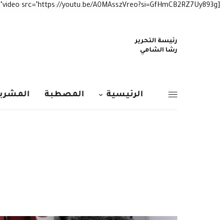
[video src="https://youtu.be/A0MAsszVreo?si=GfHmCB2RZ7Uy893g"]
رئيسة التحرير
رشا الشامي
الرئيسية
المصطبة
المشربي