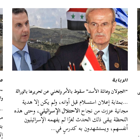
الربابة
م
ى
“الجولان وعائلة الأسد” سقوط بالأمر وتخلي عن تحريرها بالوراثة
“ت
وا
…بمثابة إعلان استسلام قبل أوانه، ولم يكن إلا هدية
…إ
مجانية عززت من نجاح
الاحتلال الإسرائيلي
، وحتى هذه
مس
اللحظة يبقى ذلك الحدث لغزًا لم يفهمه الإسرائيليون
بت
أنفسهم، ويستشهدون به كدرسٍ في…
…
إل