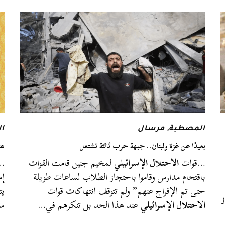
المصطبة
,
مرسال
ا
بعيدًا عن غزة ولبنان.. جبهة حرب ثالثة تشتعل
هن
…قوات
الاحتلال الإسرائيلي
لمخيم جنين قامت القوات
…ج
باقتحام مدارس وقاموا باحتجاز الطلاب لساعات طويلة
إس
حتى تم الإفراج عنهم” ولم تتوقف انتهاكات قوات
يت
 الـ
الاحتلال الإسرائيلي
عند هذا الحد بل تنكرهم في…
سي