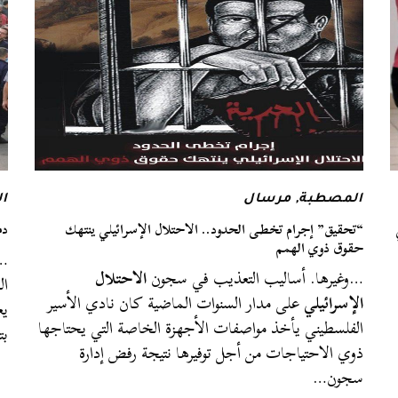
المصطبة
,
مرسال
ا
“تحقيق” إجرام تخطى الحدود.. الاحتلال الإسرائيلي ينتهك
دم
حقوق ذوي الهمم
…
…وغيرها. أساليب التعذيب في سجون
الاحتلال
ال
الإسرائيلي
على مدار السنوات الماضية كان نادي الأسير
يع
الفلسطيني يأخذ مواصفات الأجهزة الخاصة التي يحتاجها
بت
ذوي الاحتياجات من أجل توفيرها نتيجة رفض إدارة
سجون…