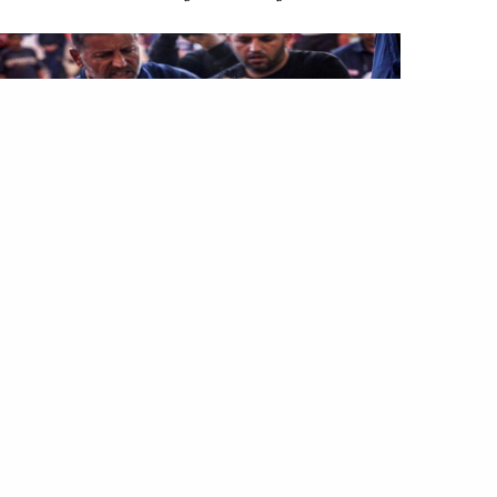
المصطبة
في يومها الـ73.. الإحتلال الإسرائيلي يواصل مسلسل جرائمه على
فلسطين
…ومخيمات الضفة ليصبح 297 قتيلًا بينهم 70 طفلاً،
بحسب وزارة الصحة الفلسطينية. مسلسل لا ينتهي إحدى
ضحايا القصف
الإسرائيلي
وداهمت قوات
الاحتلال
الإسرائيلي
مدخل مجمع الشفاء الطبي بمدينة غزة