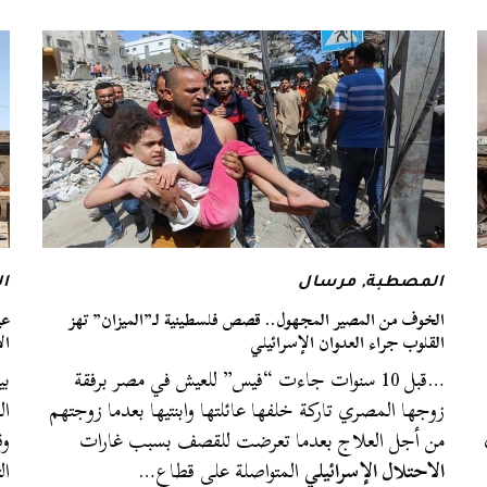
المصطبة
,
مرسال
ا
الخوف من المصير المجهول.. قصص فلسطينية لـ”الميزان” تهز
عي
القلوب جراء العدوان الإسرائيلي
ال
…قبل 10 سنوات جاءت “فيس” للعيش في مصر برفقة
بي
زوجها المصري تاركة خلفها عائلتها وابنتيها بعدما زوجتهم
ال
من أجل العلاج بعدما تعرضت للقصف بسبب غارات
وق
الاحتلال الإسرائيلي
المتواصلة على قطاع…
ال