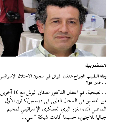
المشربية
وفاة الطبيب الجراح عدنان البرش في سجون الاحتلال الإسرائيلي
… فمن هو؟
…الصحية. تم اعتقال الدكتور عدنان البرش مع 10 آخرين
من العاملين في المجال الطبي في ديسمبر/كانون الأول
الماضي أثناء الغزو البري العسكري
الإسرائيلي
لمخيم
جباليا للاجئين، حسبما أفادت شبكة “سي…