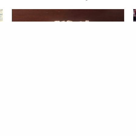
المصطبة
م
يا ولدي هذا عَمَّك فولان !
ال
…من منطقة عُرفَت باسم المزرعة الصينية .. والمزرعة
ال
الصينية يا ولدي هي محطة زراعة تجريبية مصرية وقعت
…أ
تحت يد
الاحتلال الإسرائيلي
، وعندما فَتَّش جنود
مس
الاحتلال الإسرائيلي
تلك المنطقة وجدوا فيها…
تص
ال