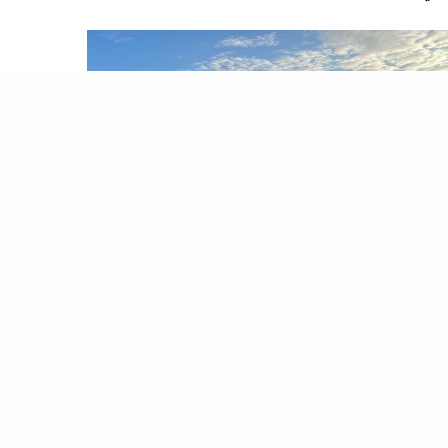
رسال
تحالف الوطني يدين قصف مستشفى المعمداني من طيران
احتلال الإسرائيلي
دانت مؤسسة حياة كريمة الهجوم
الإسرائيلي
على
تشفى المعمداني في غزة وهي الجريمة النكراء التي
ل إلى حد المجزرة، والتي ارتكبها
الاحتلال
إسرائيلي
، واصفةً بأن ما حدث هو الاستمرار في…