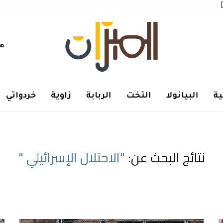
هم
ة
البيانولا
التخت
الربابة
زاوية
خردواتي
نتائج البحث عن:
"الاحتلال الإسرائيلي "