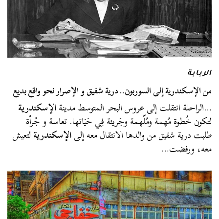
الربابة
من الإسكندرية إلى السوربون.. درية شفيق و الإصرار نحو واقع بديع
…الراحلة انتقلت إلى عروس البحر المتوسط مدينة
الإسكندرية
لتكون خُطوة مُهمة ومُلّهمة وجَريئة فِي حَيَاتها. تعاسة و جُرأة
طلبت درية شفيق من والدها الانتقال معه إلى
الإسكندرية
لتعيش
معه، ورفضت…