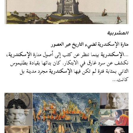
المشربية
منارة الإسكندرية تضيء التاريخ عبر العصور
…
الإسكندرية
بينما ننظر عن كثب إلى أصول منارة
الإسكندرية
،
نكشف عن سرد غارق في الابتكار. كان بنائها بقيادة بطليموس
الثاني بمثابة فترة لم تكن فيها
الإسكندرية
مجرد مدينة بل
كانت…