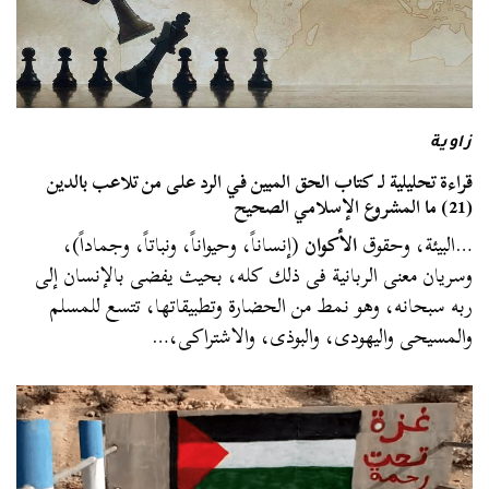
زاوية
قراءة تحليلية لـ كتاب الحق المبين في الرد على من تلاعب بالدين
(21) ما المشروع الإسلامي الصحيح
…البيئة، وحقوق
الأكوان
(إنساناً، وحيواناً، ونباتاً، وجماداً)،
وسريان معنى الربانية فى ذلك كله، بحيث يفضى بالإنسان إلى
ربه سبحانه، وهو نمط من الحضارة وتطبيقاتها، تتسع للمسلم
والمسيحى واليهودى، والبوذى، والاشتراكى،…