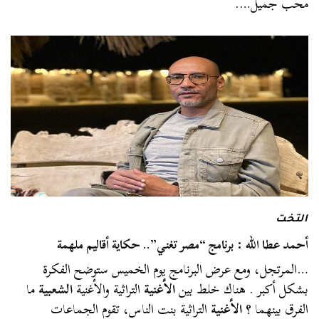
محب جميل….
التخت
أحمد عطا الله : برنامج “مصر تغني”.. حكاية أقاليم ملهمة
…المرتجل، ومع عرض البرنامج يوم الخميس ستوضح الفكرة
بشكل أكبر . هناك خلط بين
الأغنية
التراثية والأغنية
الشعبية
ما
الفرق بينهما ؟
الأغنية
التراثية بنت الناس، تقوم الجماعات