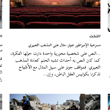
التخت
ا
مسرحية الإمبراطور جونز..مثال على المذهب التعبيري
مد
مس
…النص على شخصية محورية واحدة دارت حولها الفكرة،
قد
كما كان النص به أحداث تشبه الحلم كعادة المذهب
تض
التعبيري. فمواقف جونز على سبيل المثال مع
الأشباح
ال
تذكرنا بكوابيس العقل الباطن، وإن…
را