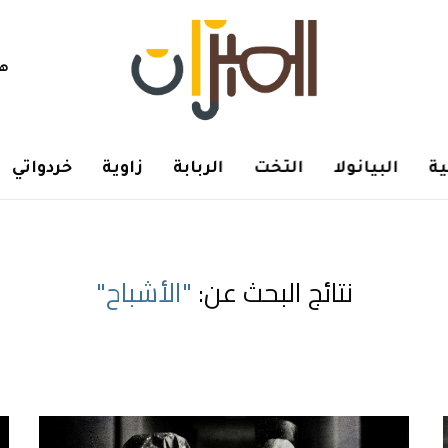
هم
ة
البيانولا
التخت
الربابة
زاوية
خردواتي
نتائج البحث عن:
"الأشباح"