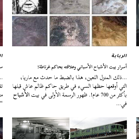
الربابة
ال
أسرار بيت الأشباح الأسباني وعلاقته بحاكم غرناطة!
سف
…ذلك المنزل اللعين، هذا بالضبط ما حدث مع ماريا،
…ب
التي أوقعها حظها السيء في طريق حاكم ظالم عاش قبلها
تف
بأكثر من 700 عام!. ظهور الرسمة الأولى في بيت
الأشباح
من
في…
“