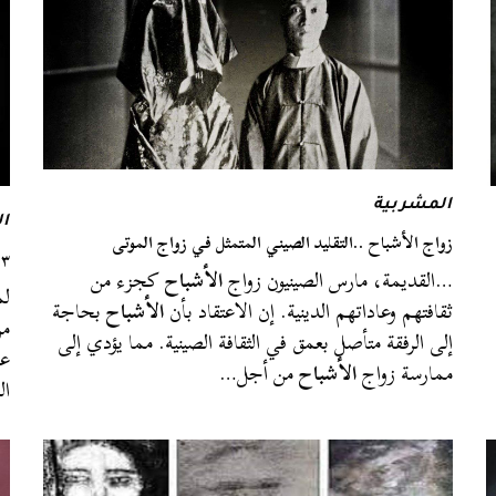
المشربية
ا
زواج الأشباح ..التقليد الصيني المتمثل في زواج الموتى
٣ تفسيرات علمية لما يطلقون عليه اسم الأشباح
…القديمة، مارس الصينيون زواج
الأشباح
كجزء من
لم
ثقافتهم وعاداتهم الدينية. إن الاعتقاد بأن
الأشباح
بحاجة
من
إلى الرفقة متأصل بعمق في الثقافة الصينية. مما يؤدي إلى
عن
ممارسة زواج
الأشباح
من أجل…
ال