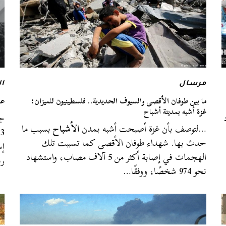
مرسال
ا
ما بين طوفان الأقصى والسيوف الحديدية.. فلسطينيون للميزان:
عل
غزة أشبه بمدينة أشباح
جم
…لتوصف بأن غزة أصبحت أشبه بمدن
الأشباح
بسبب ما
حدث بها. شهداء طوفان الأقصى كما تسببت تلك
إس
الهجمات في إصابة أكثر من 5 آلاف مصاب، واستشهاد
رب
نحو 974 شخصًا، ووفقًا…