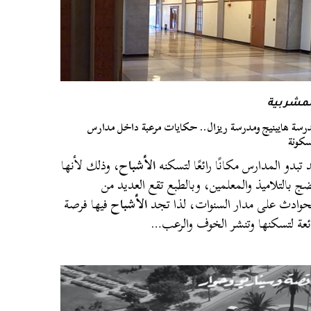
لمشربية
رسة هايبنيج ومدرسة ريزال.. حكايات مرعبة داخل مدارس
كونة
 تبدو المدارس مكانًا رائعًا لتسكنه
الأشباح
، وذلك لأنها
ج بالتلاميذ والمعلمين، وبالطبع تقع العديد من
حوادث على مدار السنوات، لذا تجد
الأشباح
فيها فرصة
ئعة لتسكنها وتنشر الخوف والرعب…