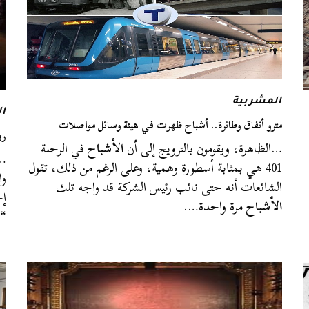
المشربية
ا
مترو أنفاق وطائرة.. أشباح ظهرت في هيئة وسائل مواصلات
رو
…الظاهرة، ويقومون بالترويج إلى أن
الأشباح
في الرحلة
…ت
401 هي بمثابة أسطورة وهمية، وعلى الرغم من ذلك، تقول
وا
الشائعات أنه حتى نائب رئيس الشركة قد واجه تلك
إح
الأشباح
مرة واحدة….
“ر