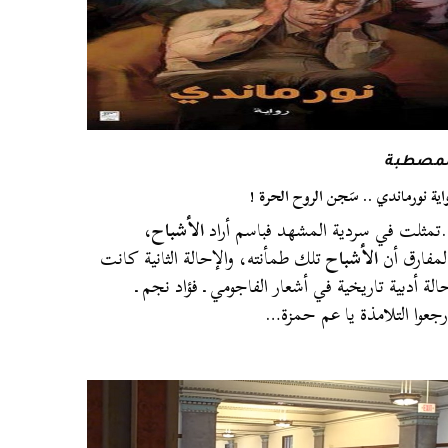
لمصطبة
اية نورماندي .. سَجن الروح الحرة !
مثلت في سردية المشهد فباسم أراد
الأشباح
،
لمفارق أن
الأشباح
تلك طمأنته، والإحالة الثانية كانت
الة أدبية تاريخية في أشعار الفاجومي ـ فؤاد نجم ـ
جعوا التلامذة يا عم حمزة…