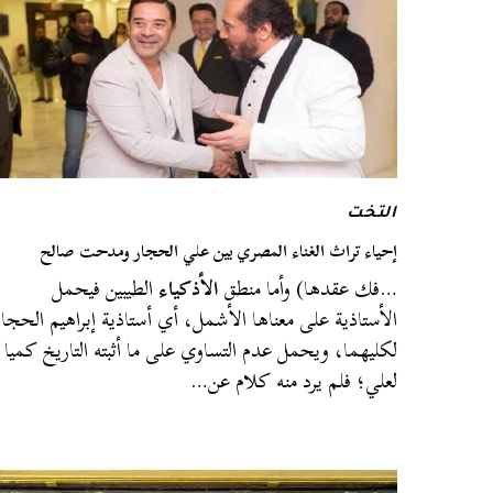
التخت
إحياء تراث الغناء المصري بين علي الحجار ومدحت صالح
…فك عقدها) وأما منطق
الأذكياء
الطيبين فيحمل
الأستاذية على معناها الأشمل، أي أستاذية إبراهيم الحجار
لكليهما، ويحمل عدم التساوي على ما أثبته التاريخ كميا
لعلي؛ فلم يرد منه كلام عن…