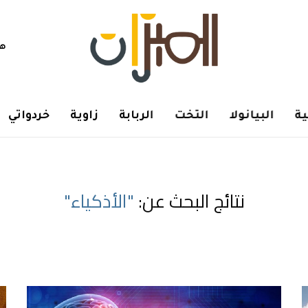
هم
ة
البيانولا
التخت
الربابة
زاوية
خردواتي
نتائج البحث عن:
"الأذكياء"