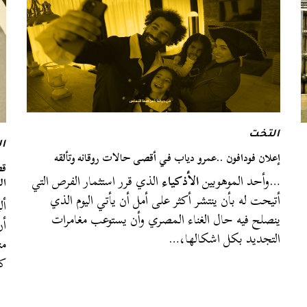
التخت
ال
إعلان فودافون ..عمرو دياب في أقصى حالات روقانه وتألقه
قص
…وأحد الموهوبين
الأذكياء
الذي قرر استثمار الفرص التي
ال
أتيحت له بأن ينتشر أكثر على أمل أن يأتي اليوم الذي
أل
ينصلح فيه حال الغناء المصري وأن يستوعب مغامرات
أن
التجديد بكل اشكالها،…
من
كع