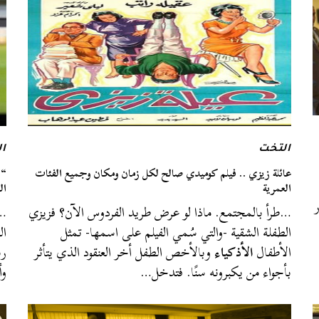
التخت
ا
عائلة زيزي .. فيلم كوميدي صالح لكل زمان ومكان وجميع الفئات
“ل
العمرية
ال
…طرأ بالمجتمع. ماذا لو عرض طريد الفردوس الآن؟ فزيزي
…أ
الطفلة الشقية -والتي سُمي الفيلم على اسمها- تمثل
ا
الأطفال
الأذكياء
وبالأخص الطفل أخر العنقود الذي يتأثر
رب
بأجواء من يكبرونه سنًا. فتدخل…
وأ