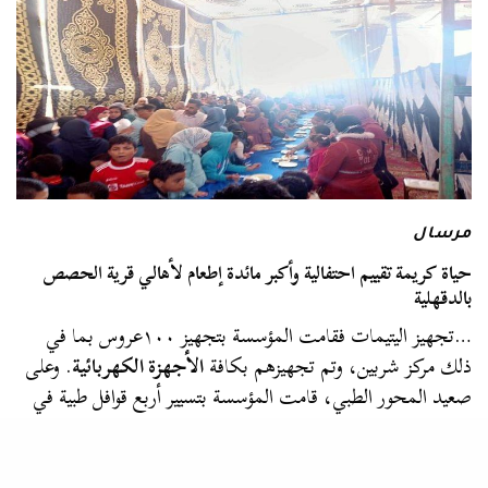
مرسال
حياة كريمة تقييم احتفالية وأكبر مائدة إطعام لأهالي قرية الحصص
بالدقهلية
…تجهيز اليتيمات فقامت المؤسسة بتجهيز ١٠٠عروس بما في
ذلك مركز شربين، وتم تجهيزهم بكافة
الأجهزة الكهربائية
. وعلى
صعيد المحور الطبي، قامت المؤسسة بتسيير أربع قوافل طبية في
مركز شربين استفاد…