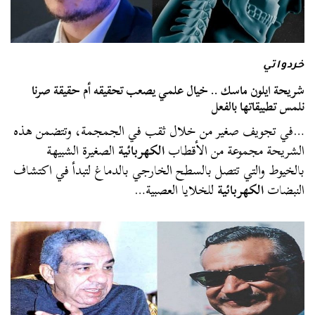
خردواتي
شريحة ايلون ماسك .. خيال علمي يصعب تحقيقه أم حقيقة صرنا
نلمس تطبيقاتها بالفعل
…في تجويف صغير من خلال ثقب في الجمجمة، وتتضمن هذه
الشريحة مجموعة من الأقطاب
الكهربائية
الصغيرة الشبيهة
بالخيوط والتي تتصل بالسطح الخارجي بالدماغ لتبدأ في اكتشاف
النبضات
الكهربائية
للخلايا العصبية…