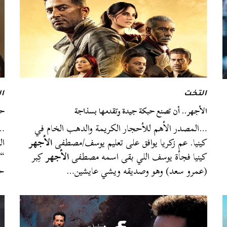
التخت
ا
الأجهر.. أن تصنع حبكة جيدة وتقدمها بسذاجة
حس
…المصدر الأهم للأحجار الكريمة والدهب الخام في
…ف
كينيا. عم زكريا يوافق على تعليم يوسف/مصطفى
الأجهر
ال
كينيا فجأة يوسف اللي بقى اسمه مصطفى
الأجهر
كِبر
“ك
(عمرو سعد) وهو وصديقه ويشي عايشين…
حا