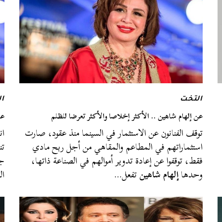
التخت
ا
عن إلهام شاهين .. الأكثر إخلاصا والأكثر تعرضا للظلم
عن
توقف الفنانون عن الاستثمار في السينما منذ عقود، صارت
ان
استثماراتهم في المطاعم والمقاهي من أجل ربح مادي
تن
فقط، توقفوا عن إعادة تدوير أموالهم في الصناعة ذاتها،
جو
وحدها
إلهام شاهين
تفعل…
ا