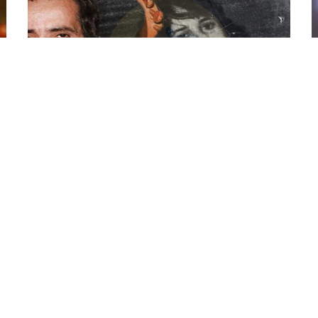
الربابة
ا
قضية بليغ حمدي وسميرة مليان .. توثيق تفاصيل سنوات محنة أمل
لم
مصر في الموسيقى
…ي
…تحديد جنسيته). أفيش فيلم موت سميرة الفيلم فشل
إم
فشلاً ذريعًا وندمت عليه
إلهام شاهين
التي كانت تجسد
حق
شخصية سميرة لاعتبار أن الفيلم أساء لبليغ حمدي ـ
ال
حسب تصورها ـ. والغنوة…