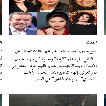
التخت
ا
صفع وسجن وألفاظ خادشة .. عن أشهر خناقات الوسط الفني
اخ
…الثنائي بطولة فيلم “الرغبة” ومحاوله كل منهما خطف
أم
الأضواء، وبعد الانتهاء من تصوير الفيلم تعرض للفشل في
ال
دور العرض.
إلهام شاهين
ونادي الجندي وأعلنت
دع
“الجندي” أن “
إلهام شاهين
” هي السبب…
تت