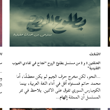
التخت
ا
الحلقتين 1 و 2 من مسلسل بطلوع الروح “نجاح في تفادي العيوب
سي
التقليدية”
…ع
…النحو، لكن مخرج حرف الجيم لم يكن معطشًا، أما
وم
محمد حاتم فمستواه أقل في أداء اللغة العربية، بينما
ال
الكومبارس السوري تفوق على الاثنين. يلاحظ في تتر
س
المسلسل أن الممثلة
إلهام
…