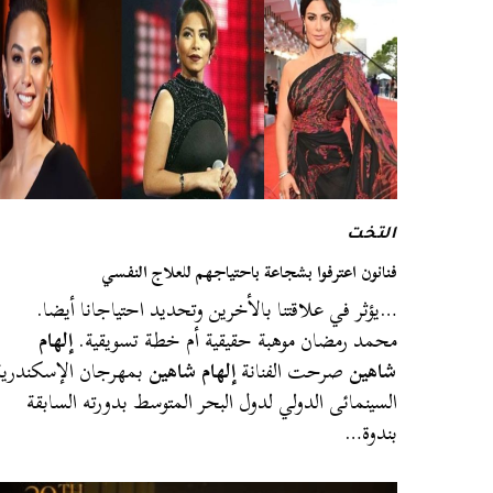
التخت
فنانون اعترفوا بشجاعة باحتياجهم للعلاج النفسي
…يؤثر في علاقتنا بالأخرين وتحديد احتياجانا أيضا.
محمد رمضان موهبة حقيقية أم خطة تسويقية.
إلهام
شاهين
صرحت الفنانة
إلهام شاهين
بمهرجان الإسكندرية
السينمائى الدولي لدول البحر المتوسط بدورته السابقة
بندوة…