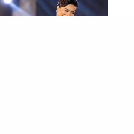
التخت
شيرين عبد الوهاب .. إدّلع على كيفك .. إدّلع يا ولا !
…الكبيرة
إلهام شاهين
وشقيقها الفنان أمير
شاهين
،
وتعاملت الوسائل الإعلامية مع الفيديو بمحاولة رش الفلفل
والملح على الأخبار لتجعلها أكثر إثارة بأن “شاهد شيرين
في وصلة رقص مع شاب…