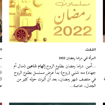
التخت
ا
المرأة في دراما رمضان 2022
سي
…آمين. دراما رمضان بطلوع الروح
إلهام شاهين
(منال أم
…ا
جهاد) منه شلبي (روح) بدأ عرض مسلسل بطلوع الروح
ال
في منتصف شهر رمضان، بعد أن أثيرت حوله كثير من
ال
الجدل، خاصة…
عن