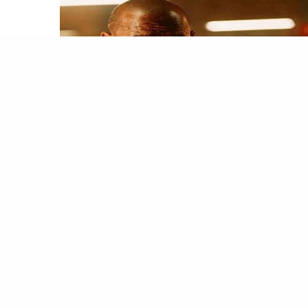
لتخت
اذا لا يتعلم هؤلاء من الممثل أشرف عبد الباقي؟
تذكرون منتصر/ أحمد زكي في الهروب أو فارس/ عادل
ام في الحريف أو سمير/ محمود عبد العزيز في الشقة من
 الزوجة، أو جميلة/
إلهام شاهين
من خالي من
كوليسترول….