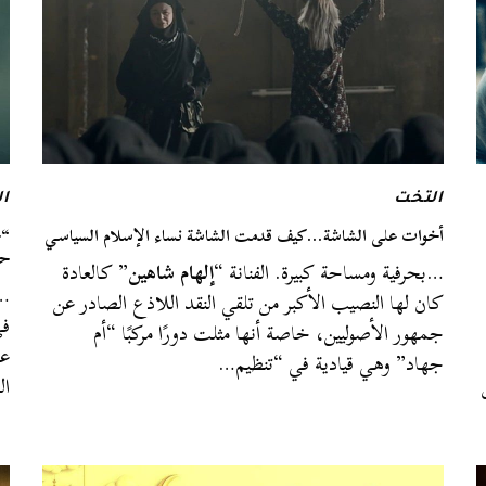
التخت
ا
أخوات على الشاشة…كيف قدمت الشاشة نساء الإسلام السياسي
“خ
حل
…بحرفية ومساحة كبيرة. الفنانة “
إلهام شاهين
” كالعادة
…ا
كان لها النصيب الأكبر من تلقي النقد اللاذع الصادر عن
في
جمهور الأصوليين، خاصة أنها مثلت دورًا مركبًا “أم
عل
جهاد” وهي قيادية في “تنظيم…
ال