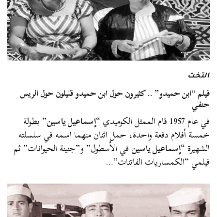
التخت
فيلم “ابن حميدو” .. كثيرون حول ابن حميدو قليلون حول الريس
حنفي
في عام 1957 قام الممثل الكوميدي “
إسماعيل ياسين
” بطولة
خمسة أفلام دفعة واحدة، حمل اثنان منهما اسمه في سلسلته
الشهيرة “
إسماعيل ياسين
في الأسطول” و”جنينة الحيوانات” ثم
فيلمي “الكمساريات الفاتنات”…