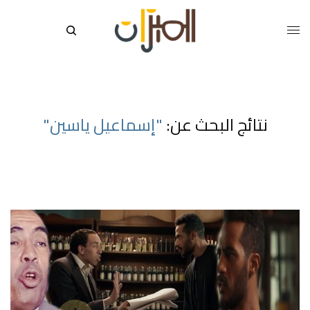
نتائج البحث عن:
"إسماعيل ياسين"