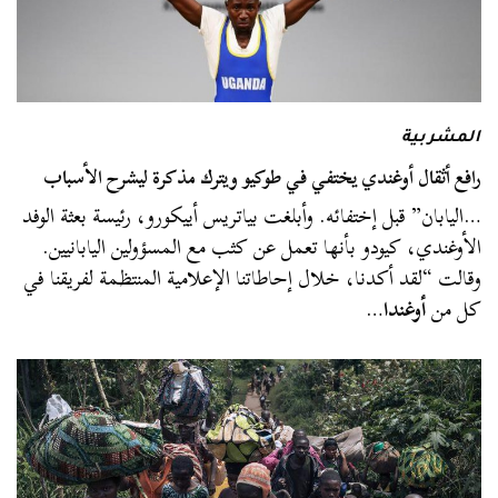
المشربية
رافع أثقال أوغندي يختفي في طوكيو ويترك مذكرة ليشرح الأسباب
…اليابان” قبل إختفائه. وأبلغت بياتريس أييكورو، رئيسة بعثة الوفد
الأوغندي، كيودو بأنها تعمل عن كثب مع المسؤولين اليابانيين.
وقالت “لقد أكدنا، خلال إحاطاتنا الإعلامية المنتظمة لفريقنا في
كل من
أوغندا
…