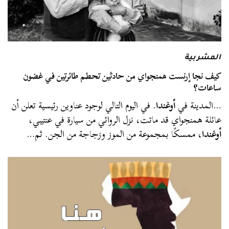
المشربية
كيف نجا إرنست همنجواي من حادثين تحطم طائرتين في غضون
ساعات؟
…المدينة في
أوغندا
. في اليوم التالي لوجود عناوين رئيسية تعلن أن
عائلة همنجواي قد ماتت، نزل الروائي من سيارة في عنتيبي،
أوغندا
، ممسكًا بمجموعة من الموز وزجاجة من الجن. ثم…