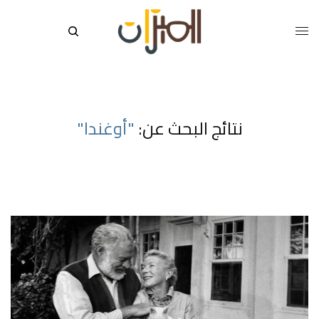
نتائج البحث عن:
"أوغندا"