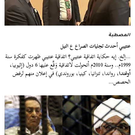
المصطبة
عنتيبي أحدث تجليات الصراع ع النيل
…إلخ. إيه حكاية اتفاقية عنتيبي؟ اتفاقية عنتيبي ظهرت كفكرة سنة
1999م.. وسنة 2010م أتحولت لاتفاقية وَقَّع عليها 6 دول (إثيوبيا،
أوغندا
، رواندا، تنزانيا، كينيا، بوروندي) في إعلان منهم لرفض
الحصص…