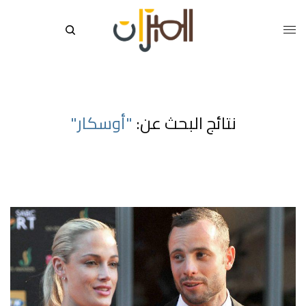
نتائج البحث عن:
"أوسكار"