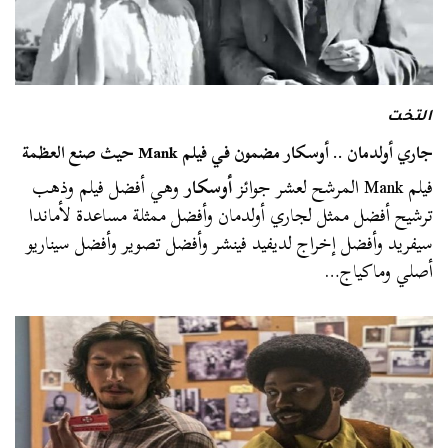
التخت
جاري أولدمان .. أوسكار مضمون في فيلم Mank حيث صنع العظمة
فيلم Mank المرشح لعشر جوائز
أوسكار
وهي أفضل فيلم وذهب
ترشيح أفضل ممثل لجاري أولدمان وأفضل ممثلة مساعدة لأماندا
سيفريد وأفضل إخراج لديفيد فينشر وأفضل تصوير وأفضل سيناريو
أصلي وماكياج…