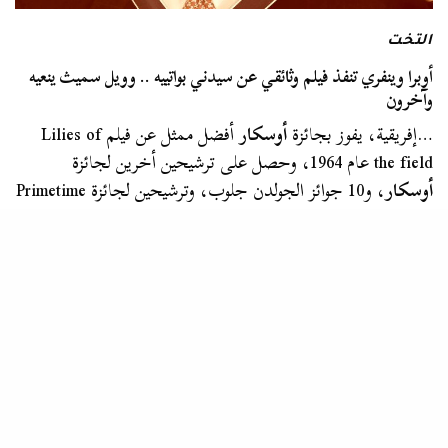
التخت
أوبرا وينفري تنفذ فيلم وثائقي عن سيدني بواتييه .. وويل سميث ينعيه
وآخرون
…إفريقية، يفوز بجائزة
أوسكار
أفضل ممثل عن فيلم Lilies of
the field عام 1964، وحصل على ترشيحين أخرين لجائزة
أوسكار
، و10 جوائز الجولدن جلوب، وترشيحين لجائزة Primetime
Emmy على سبيل…