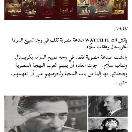
التخت
واتش ات WATCH IT صناعة مصرية تقف في وجه تمييع الدراما
بكريستال وعقاب سلّام
واتشت صناعة
مصرية
تقف في وجه تمييع الدراما بكريستال
وعقاب سلّام. جرت العادة أن يفهم العرب اللهجة المصرية
ويتحدثون بها إلينا من باب المحبة ولحرصهم على أن نفهمهم،
حتى…