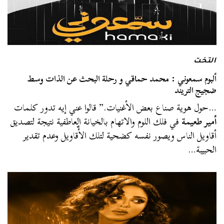
التخت
ألبوم سمعوني : محمد حماقي و رحلة البحث عن الذات وسط
ضجيج التريند
…حول هوية صناع بعض الأغنيات.” قالوا عني إيه تدور كلمات
أمير طعيمة
في فلك اللوم والاتهام بالخيانة العاطفية نتيجة لتصديق
أقاويل الناس ويصور نفسه كضحية لتلك الأٌقاويل وعدم تقدير
الحبيبة…