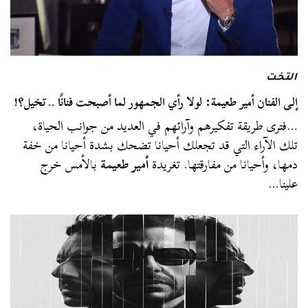
التخت
إلى الفنان أمير طعيمة: لولا رأي الجمهور لما أصبحت فنانًا .. تخيل؟!
…فترى طريقة تفكيرهم وآرائهم في العديد من جوانب الحياة،
تلك الآراء التي قد تجعلك أحيانا تضحك بشدة أحيانا من خفة
دمها، وأحيانا من مفارقتها. تغريدة
أمير طعيمة
بالأمس خرج
علينا…