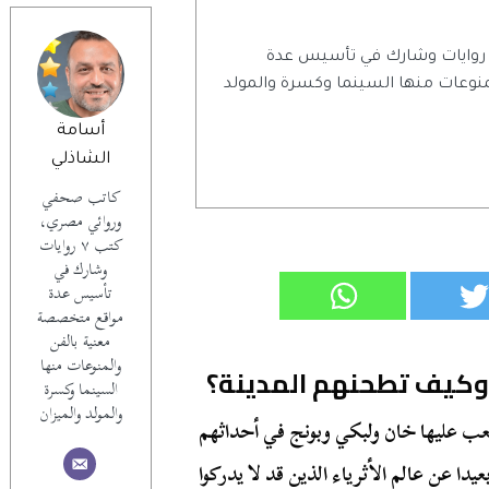
اتب صحفي وروائي مصري، كتب ٧ روايات وشارك في تأسيس عدة
وعات منها السينما وكسرة والمولد
أسامة
الشاذلي
كاتب صحفي
وروائي مصري،
كتب ٧ روايات
وشارك في
تأسيس عدة
مواقع متخصصة
معنية بالفن
والمنوعات منها
 وكيف تطحنهم المدينة؟
السينما وكسرة
والمولد والميزان
يلعب عليها خان ولبكي وبونج في أحداثهم
يدا عن عالم الأثرياء الذين قد لا يدركوا