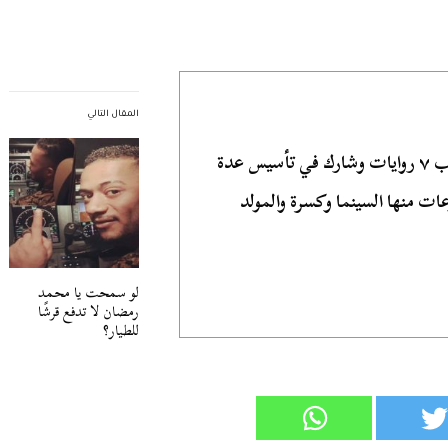
المقال التالي
كاتب صحفي وروائي مصري، كتب ٧ روايات وشارك في تأسيس عدة
ات منها السينما وكسرة والمولد
لو سمحت يا محمد
رمضان لا تدفع قرشًا
للطيار؟