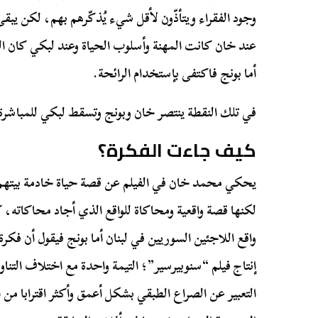
وجود الفقراء ويتأذّون لأقل شيء يُذكّرهم بهم، لكن يب
عند خان كانت المهنة وأسلوب الحياة وعند لبكي كان الج
أما بونج فاكتفى بإستخدام الرائحة.
في تلك النقطة ينتصر خان وبونج وتسقط لبكي للمباشرة
كيف جاءت الفكرة؟
يحكي محمد خان في الفيلم عن قصة حياة خادمة بيتهم ف
لكنها قصة واقعية ومحاكاة للواقع الذي أجاد محاكاته،
واقع اللاجئين السوريين في لبنان أما بونج فيقول أن فكرة ا
إنتاج فيلم “سنوبيرسير”؛ التيمة واحدة مع اختلاف التنا
التعبير عن الصراع الطبقي بشكل أعمق وأكثر اقترابا من ا