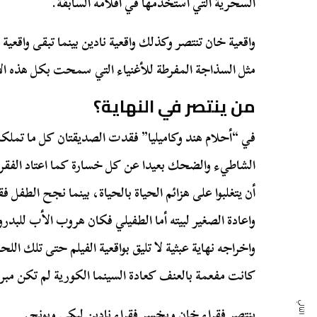
السحرية التي استخدمها في أفلامه السابقة.
واقعية خان تنتصر وكذلك واقعية نادين بينما تبقى واقعية 
مثل السذاجة المفرطة للأغنياء التي سمحت بكل هذه ا
من ينتصر في النهاية؟
في “أحلام هند وكاميليا” فقدت الصديقتان كل ما تمل
الشاطيء والضحك بعيدا عن كل خسارة كما اعتاد الفقراء
أن يتغلبوا على هزائم الحياة بالحياة، بينما نجح الطفل 
واعادة الصغير لبيته أما الطفيلي فكان هروب الأب للبدر
واخراجه نهاية عبثية لا تليق بواقعية الفيلم حتى تلك الل
كانت مفعمة بالعنف كعادة السينما الكورية لم تكن مب
ينتصر فقراء خان ويخسر فقراء نادين لبكي وبونج.