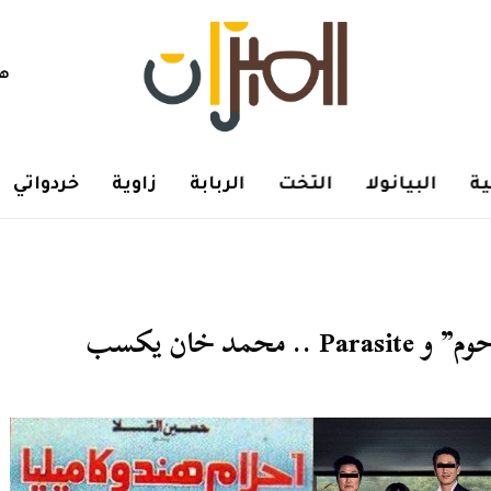
هم
ة
البيانولا
التخت
الربابة
زاوية
خردواتي
مد خان يكسب