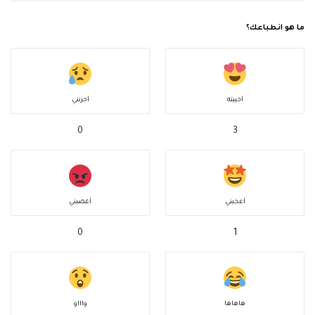
ما هو انطباعك؟
أحببته
أحزنني
0
3
أعجبني
أغضبني
0
1
هاهاها
واااو