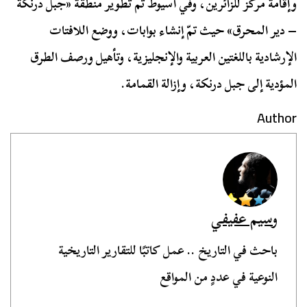
وإقامة مركز للزائرين، وفي أسيوط تم تطوير منطقة «جبل درنكة
– دير المحرق» حيث تمّ إنشاء بوابات، ووضع اللافتات
الإرشادية باللغتين العربية والإنجليزية، وتأهيل ورصف الطرق
المؤدية إلى جبل درنكة، وإزالة القمامة.
Author
وسيم عفيفي
باحث في التاريخ .. عمل كاتبًا للتقارير التاريخية
النوعية في عددٍ من المواقع